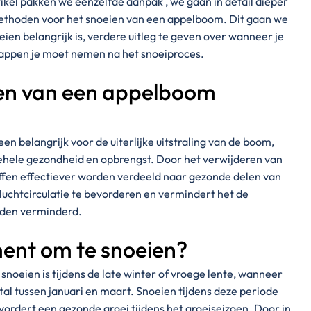
rtikel pakken we eenzelfde aanpak , we gaan in detail dieper
thoden voor het snoeien van een appelboom. Dit gaan we
ien belangrijk is, verdere uitleg te geven over wanneer je
appen je moet nemen na het snoeiproces.
en van een appelboom
en belangrijk voor de uiterlijke uitstraling van de boom,
ehele gezondheid en opbrengst. Door het verwijderen van
ffen effectiever worden verdeeld naar gezonde delen van
uchtcirculatie te bevorderen en vermindert het de
rden verminderd.
ment om te snoeien?
oeien is tijdens de late winter of vroege lente, wanneer
tal tussen januari en maart. Snoeien tijdens deze periode
vordert een gezonde groei tijdens het groeiseizoen. Door in