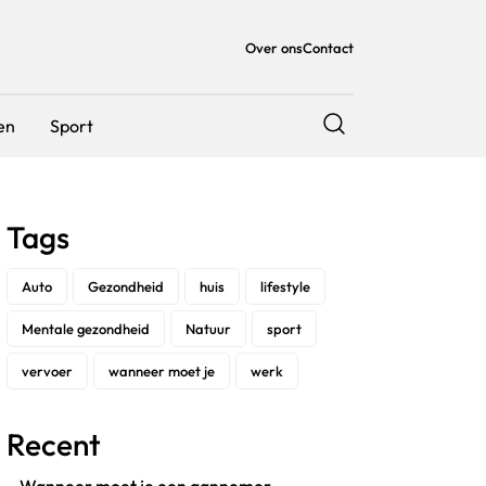
Over ons
Contact
en
Sport
Tags
Auto
Gezondheid
huis
lifestyle
Mentale gezondheid
Natuur
sport
vervoer
wanneer moet je
werk
Recent