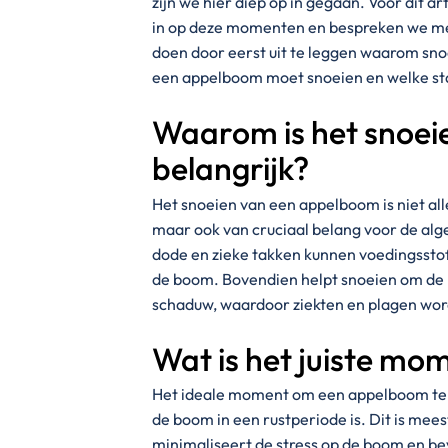
zijn we hier diep op in gegaan. Voor dit a
in op deze momenten en bespreken we me
doen door eerst uit te leggen waarom snoe
een appelboom moet snoeien en welke st
Waarom is het snoei
belangrijk?
Het snoeien van een appelboom is niet alle
maar ook van cruciaal belang voor de alg
dode en zieke takken kunnen voedingssto
de boom. Bovendien helpt snoeien om de l
schaduw, waardoor ziekten en plagen wo
Wat is het juiste mo
Het ideale moment om een appelboom te sn
de boom in een rustperiode is. Dit is mees
minimaliseert de stress op de boom en be