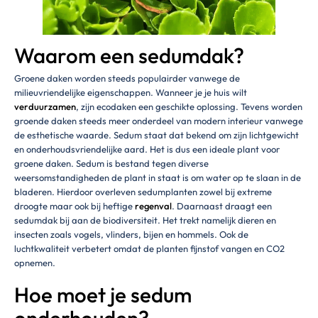
Waarom een sedumdak?
Groene daken worden steeds populairder vanwege de
milieuvriendelijke eigenschappen. Wanneer je je huis wilt
verduurzamen
, zijn ecodaken een geschikte oplossing. Tevens worden
groende daken steeds meer onderdeel van modern interieur vanwege
de esthetische waarde. Sedum staat dat bekend om zijn lichtgewicht
en onderhoudsvriendelijke aard. Het is dus een ideale plant voor
groene daken. Sedum is bestand tegen diverse
weersomstandigheden de plant in staat is om water op te slaan in de
bladeren. Hierdoor overleven sedumplanten zowel bij extreme
droogte maar ook bij heftige
regenval
. Daarnaast draagt een
sedumdak bij aan de biodiversiteit. Het trekt namelijk dieren en
insecten zoals vogels, vlinders, bijen en hommels. Ook de
luchtkwaliteit verbetert omdat de planten fijnstof vangen en CO2
opnemen.
Hoe moet je sedum