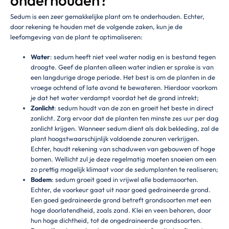
onderhouden?
Sedum is een zeer gemakkelijke plant om te onderhouden. Echter,
door rekening te houden met de volgende zaken, kun je de
leefomgeving van de plant te optimaliseren:
Water
: sedum heeft niet veel water nodig en is bestand tegen
droogte. Geef de planten alleen water indien er sprake is van
een langdurige droge periode. Het best is om de planten in de
vroege ochtend of late avond te bewateren. Hierdoor voorkom
je dat het water verdampt voordat het de grond intrekt;
Zonlicht
: sedum houdt van de zon en groeit het beste in direct
zonlicht. Zorg ervoor dat de planten ten minste zes uur per dag
zonlicht krijgen. Wanneer sedum dient als dak bekleding, zal de
plant hoogstwaarschijnlijk voldoende zonuren verkrijgen.
Echter, houdt rekening van schaduwen van gebouwen of hoge
bomen. Wellicht zul je deze regelmatig moeten snoeien om een
zo prettig mogelijk klimaat voor de sedumplanten te realiseren;
Bodem
: sedum groeit goed in vrijwel alle bodemsoorten.
Echter, de voorkeur gaat uit naar goed gedraineerde grond.
Een goed gedraineerde grond betreft grondsoorten met een
hoge doorlatendheid, zoals zand. Klei en veen behoren, door
hun hoge dichtheid, tot de ongedraineerde grondsoorten.