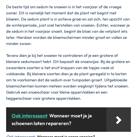
De beste tijd om sedum te snoeien is in het voorjaar of de vroege
zomer. Dit is namelijk het moment dat de plant net begint met
bloeien. De sedum plant is in actieve groei en zal zich, ten opzicht van
de winterperiode, juist snel herstellen van snoeien. Echter, wanneer je
de sedum in het voorjaar snoeit, begint de bloei van de vetplant iets
later. Hierdoor worden de bloemschermen minder groot en vallen ze
minder zwaar.
Tevens dien je bij het snoeien te controleren of je een grotere of
kleinere sedumsoort hebt. Dit bepaalt de snoeiwijze. Bij de grotere en
zwaardere soorten is het eruit knippen van de topjes vaak al
voldoende. Bij kleinere soorten dien je de plant geregeld in te korten
om te voorkomen dat de sedum over tuinpaden groeit. Uitgebloeide
bloemschermen kunnen meteen worden wegknipt tijdens het snoeien.
Gebruik een snoeischaar voor kleine oppervlakken en een
heggenschaar voor grotere oppervlakken.
Ook interessant
Wanneer moet je je
schoenen laten repareren?
Ook interessant:
Wanneer moet je rozen snoeien?