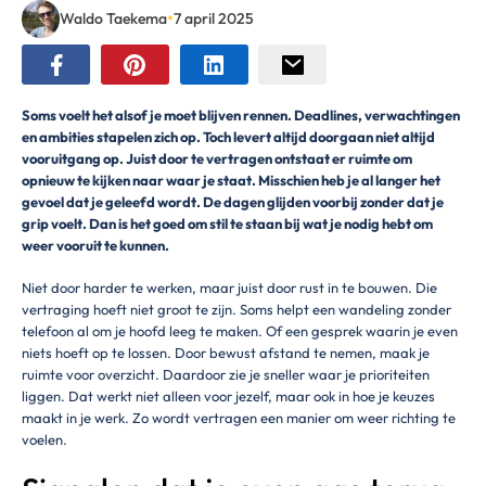
•
Waldo Taekema
7 april 2025
Soms voelt het alsof je moet blijven rennen. Deadlines, verwachtingen
en ambities stapelen zich op. Toch levert altijd doorgaan niet altijd
vooruitgang op. Juist door te vertragen ontstaat er ruimte om
opnieuw te kijken naar waar je staat. Misschien heb je al langer het
gevoel dat je geleefd wordt. De dagen glijden voorbij zonder dat je
grip voelt. Dan is het goed om stil te staan bij wat je nodig hebt om
weer vooruit te kunnen.
Niet door harder te werken, maar juist door rust in te bouwen. Die
vertraging hoeft niet groot te zijn. Soms helpt een wandeling zonder
telefoon al om je hoofd leeg te maken. Of een gesprek waarin je even
niets hoeft op te lossen. Door bewust afstand te nemen, maak je
ruimte voor overzicht. Daardoor zie je sneller waar je prioriteiten
liggen. Dat werkt niet alleen voor jezelf, maar ook in hoe je keuzes
maakt in je werk. Zo wordt vertragen een manier om weer richting te
voelen.