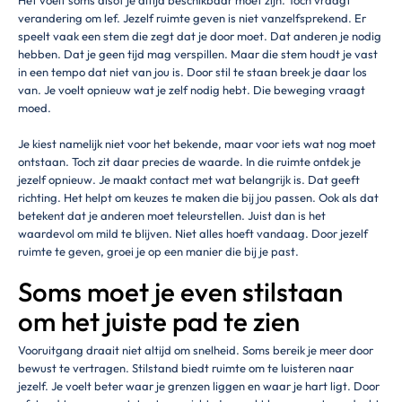
Het voelt soms alsof je altijd beschikbaar moet zijn. Toch vraagt
verandering om lef. Jezelf ruimte geven is niet vanzelfsprekend. Er
speelt vaak een stem die zegt dat je door moet. Dat anderen je nodig
hebben. Dat je geen tijd mag verspillen. Maar die stem houdt je vast
in een tempo dat niet van jou is. Door stil te staan breek je daar los
van. Je voelt opnieuw wat je zelf nodig hebt. Die beweging vraagt
moed.
Je kiest namelijk niet voor het bekende, maar voor iets wat nog moet
ontstaan. Toch zit daar precies de waarde. In die ruimte ontdek je
jezelf opnieuw. Je maakt contact met wat belangrijk is. Dat geeft
richting. Het helpt om keuzes te maken die bij jou passen. Ook als dat
betekent dat je anderen moet teleurstellen. Juist dan is het
waardevol om mild te blijven. Niet alles hoeft vandaag. Door jezelf
ruimte te geven, groei je op een manier die bij je past.
Soms moet je even stilstaan
om het juiste pad te zien
Vooruitgang draait niet altijd om snelheid. Soms bereik je meer door
bewust te vertragen. Stilstand biedt ruimte om te luisteren naar
jezelf. Je voelt beter waar je grenzen liggen en waar je hart ligt. Door