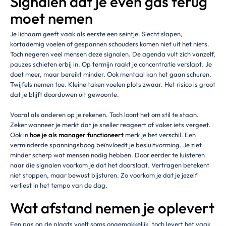
Signalen dat je even gas terug
moet nemen
Je lichaam geeft vaak als eerste een seintje. Slecht slapen,
kortademig voelen of gespannen schouders komen niet uit het niets.
Toch negeren veel mensen deze signalen. De agenda vult zich vanzelf,
pauzes schieten erbij in. Op termijn raakt je concentratie verslapt. Je
doet meer, maar bereikt minder. Ook mentaal kan het gaan schuren.
Twijfels nemen toe. Kleine taken voelen plots zwaar. Het risico is groot
dat je blijft doorduwen uit gewoonte.
Vooral als anderen op je rekenen. Toch loont het om stil te staan.
Zeker wanneer je merkt dat je sneller reageert of vaker iets vergeet.
Ook in
hoe je als manager functioneert
merk je het verschil. Een
verminderde spanningsboog beïnvloedt je besluitvorming. Je ziet
minder scherp wat mensen nodig hebben. Door eerder te luisteren
naar die signalen voorkom je dat het doorslaat. Vertragen betekent
niet stoppen, maar bewust bijsturen. Zo voorkom je dat je jezelf
verliest in het tempo van de dag.
Wat afstand nemen je oplevert
Een pas op de plaats voelt soms ongemakkelijk, toch levert het vaak