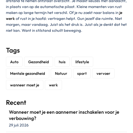
afstand te nemen ontstaat overzicht. Je maakt keuzes met aandacht,
in plaats van op de automatische piloot. Kleine momenten van rust
maken op lange termijn het verschil. Of je nu zoekt naar balans in
je
werk
of rust in je hoofd: vertragen helpt. Gun jezelf die ruimte. Niet
morgen, maar vandaag. Juist als het druk is. Juist als je denkt dat het
niet kan. Want in stilstand schuilt beweging.
Tags
Auto
Gezondheid
huis
lifestyle
Mentale gezondheid
Natuur
sport
vervoer
wanneer moet je
werk
Recent
Wanneer moet je een aannemer inschakelen voor je
verbouwing?
29 juli 2026