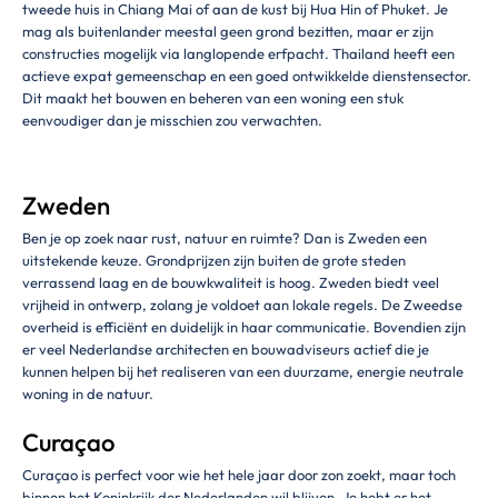
tweede huis in Chiang Mai of aan de kust bij Hua Hin of Phuket. Je
mag als buitenlander meestal geen grond bezitten, maar er zijn
constructies mogelijk via langlopende erfpacht. Thailand heeft een
actieve expat gemeenschap en een goed ontwikkelde dienstensector.
Dit maakt het bouwen en beheren van een woning een stuk
eenvoudiger dan je misschien zou verwachten.
Zweden
Ben je op zoek naar rust, natuur en ruimte? Dan is Zweden een
uitstekende keuze. Grondprijzen zijn buiten de grote steden
verrassend laag en de bouwkwaliteit is hoog. Zweden biedt veel
vrijheid in ontwerp, zolang je voldoet aan lokale regels. De Zweedse
overheid is efficiënt en duidelijk in haar communicatie. Bovendien zijn
er veel Nederlandse architecten en bouwadviseurs actief die je
kunnen helpen bij het realiseren van een duurzame, energie neutrale
woning in de natuur.
Curaçao
Curaçao is perfect voor wie het hele jaar door zon zoekt, maar toch
binnen het Koninkrijk der Nederlanden wil blijven. Je hebt er het