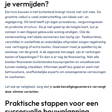
je vermijden?
Een huis bouwen in het buitenland brengt risico’s met zich mee. De
grootste valkuil is vaak onderschatting van lokale wet- en
regelgeving. Elk land heeft zijn eigen procedures, vergunningseisen
en juridische structuur. Als je niet goed op de hoogte bent, kun je
zomaar in een illegaal gebouwde woning eindigen. Ook de
samenwerking met lokale aannemers kan lastig zijn. Taalbarrières,
verschillen in werkethiek en onduidelijke afspraken zorgen regelmatig
voor vertraging of extra kosten. Daarnaast moet je opletten bij de
aankoop van de grond. Is de eigenaar bevoegd, zijn er verborgen
kosten of beperkingen? En dan is er nog de financiering. Niet alle
banken financieren buitenlandse bouwprojecten en wisselkoersen
kunnen nadelig uitpakken. Informeer jezelf dus goed en werk met
betrouwbare, onafhankelijke experts om onaangename verrassingen
te voorkomen.
Let ook op veiligheid, zorg dat je
oude beveiligingscamera's vervangt
door slimme varianten
.
Praktische stappen voor een
succesvolle bouwplanning