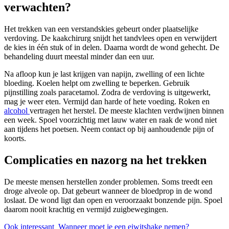
verwachten?
Het trekken van een verstandskies gebeurt onder plaatselijke
verdoving. De kaakchirurg snijdt het tandvlees open en verwijdert
de kies in één stuk of in delen. Daarna wordt de wond gehecht. De
behandeling duurt meestal minder dan een uur.
Na afloop kun je last krijgen van napijn, zwelling of een lichte
bloeding. Koelen helpt om zwelling te beperken. Gebruik
pijnstilling zoals paracetamol. Zodra de verdoving is uitgewerkt,
mag je weer eten. Vermijd dan harde of hete voeding. Roken en
alcohol
vertragen het herstel. De meeste klachten verdwijnen binnen
een week. Spoel voorzichtig met lauw water en raak de wond niet
aan tijdens het poetsen. Neem contact op bij aanhoudende pijn of
koorts.
Complicaties en nazorg na het trekken
De meeste mensen herstellen zonder problemen. Soms treedt een
droge alveole op. Dat gebeurt wanneer de bloedprop in de wond
loslaat. De wond ligt dan open en veroorzaakt bonzende pijn. Spoel
daarom nooit krachtig en vermijd zuigbewegingen.
Ook interessant
Wanneer moet je een eiwitshake nemen?