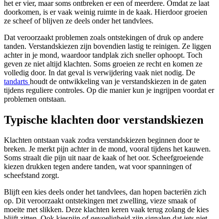
het er vier, maar soms ontbreken er een of meerdere. Omdat ze laat
doorkomen, is er vaak weinig ruimte in de kaak. Hierdoor groeien
ze scheef of blijven ze deels onder het tandvlees.
Dat veroorzaakt problemen zoals ontstekingen of druk op andere
tanden. Verstandskiezen zijn bovendien lastig te reinigen. Ze liggen
achter in je mond, waardoor tandplak zich sneller ophoopt. Toch
geven ze niet altijd klachten. Soms groeien ze recht en komen ze
volledig door. In dat geval is verwijdering vaak niet nodig. De
tandarts
houdt de ontwikkeling van je verstandskiezen in de gaten
tijdens reguliere controles. Op die manier kun je ingrijpen voordat er
problemen ontstaan.
Typische klachten door verstandskiezen
Klachten ontstaan vaak zodra verstandskiezen beginnen door te
breken. Je merkt pijn achter in de mond, vooral tijdens het kauwen.
Soms straalt die pijn uit naar de kaak of het oor. Scheefgroeiende
kiezen drukken tegen andere tanden, wat voor spanningen of
scheefstand zorgt.
Blijft een kies deels onder het tandvlees, dan hopen bacteriën zich
op. Dit veroorzaakt ontstekingen met zwelling, vieze smaak of
moeite met slikken. Deze klachten keren vaak terug zolang de kies
blijft zitten. Ook kiespijn of gevoeligheid zijn signalen dat iets niet