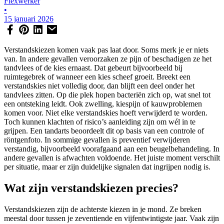
Flexwerker
•
15 januari 2026
Verstandskiezen komen vaak pas laat door. Soms merk je er niets
van. In andere gevallen veroorzaken ze pijn of beschadigen ze het
tandvlees of de kies ernaast. Dat gebeurt bijvoorbeeld bij
ruimtegebrek of wanneer een kies scheef groeit. Breekt een
verstandskies niet volledig door, dan blijft een deel onder het
tandvlees zitten. Op die plek hopen bacteriën zich op, wat snel tot
een ontsteking leidt. Ook zwelling, kiespijn of kauwproblemen
komen voor. Niet elke verstandskies hoeft verwijderd te worden.
Toch kunnen klachten of risico’s aanleiding zijn om wél in te
grijpen. Een tandarts beoordeelt dit op basis van een controle of
röntgenfoto. In sommige gevallen is preventief verwijderen
verstandig, bijvoorbeeld voorafgaand aan een beugelbehandeling. In
andere gevallen is afwachten voldoende. Het juiste moment verschilt
per situatie, maar er zijn duidelijke signalen dat ingrijpen nodig is.
Wat zijn verstandskiezen precies?
Verstandskiezen zijn de achterste kiezen in je mond. Ze breken
meestal door tussen je zeventiende en vijfentwintigste jaar. Vaak zijn