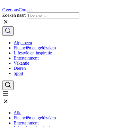
Over ons
Contact
Zoeken naar:
Algemeen
Financiën en geldzaken
Lifestyle en inspiratie
Entertainment
Vakantie
Dieren
Sport
Alle
Financiën en geldzaken
Entertainment