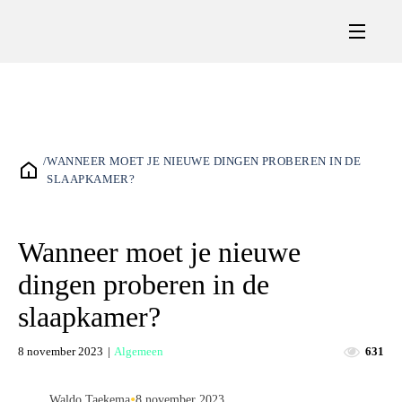
/
WANNEER MOET JE NIEUWE DINGEN PROBEREN IN DE
SLAAPKAMER?
Wanneer moet je nieuwe
dingen proberen in de
slaapkamer?
8 november 2023
|
Algemeen
631
•
Waldo Taekema
8 november 2023