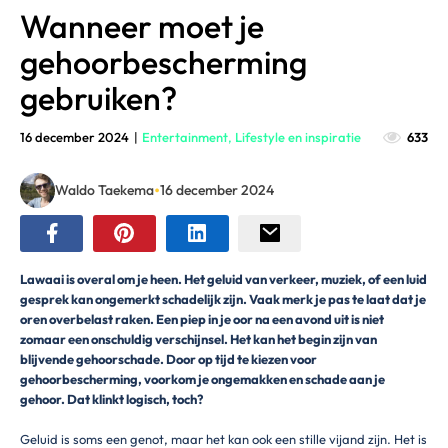
Wanneer moet je
gehoorbescherming
gebruiken?
16 december 2024
|
Entertainment
,
Lifestyle en inspiratie
633
•
Waldo Taekema
16 december 2024
Lawaai is overal om je heen. Het geluid van verkeer, muziek, of een luid
gesprek kan ongemerkt schadelijk zijn. Vaak merk je pas te laat dat je
oren overbelast raken. Een piep in je oor na een avond uit is niet
zomaar een onschuldig verschijnsel. Het kan het begin zijn van
blijvende gehoorschade. Door op tijd te kiezen voor
gehoorbescherming, voorkom je ongemakken en schade aan je
gehoor. Dat klinkt logisch, toch?
Geluid is soms een genot, maar het kan ook een stille vijand zijn. Het is