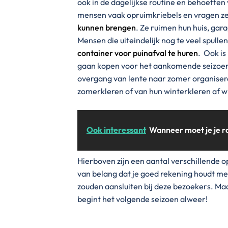
ook in de dagelijkse routine en behoeften
mensen vaak opruimkriebels en vragen ze
kunnen brengen
. Ze ruimen hun huis, gar
Mensen die uiteindelijk nog te veel spu
container voor puinafval te huren
. Ook i
gaan kopen voor het aankomende seizoen.
overgang van lente naar zomer organiser
zomerkleren of van hun winterkleren af wi
Ook interessant
Wanneer moet je je
Hierboven zijn een aantal verschillende 
van belang dat je goed rekening houdt m
zouden aansluiten bij deze bezoekers. Maa
begint het volgende seizoen alweer!