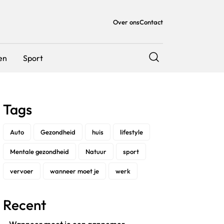
Over ons
Contact
en
Sport
Tags
Auto
Gezondheid
huis
lifestyle
Mentale gezondheid
Natuur
sport
vervoer
wanneer moet je
werk
Recent