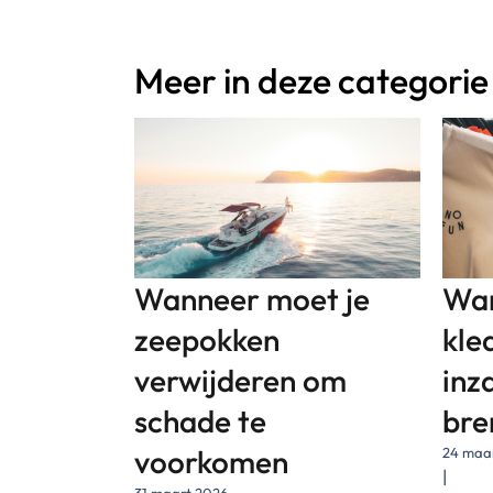
Meer in deze categorie
Wanneer moet je
Wan
zeepokken
kle
verwijderen om
inz
schade te
bre
voorkomen
24 maa
|