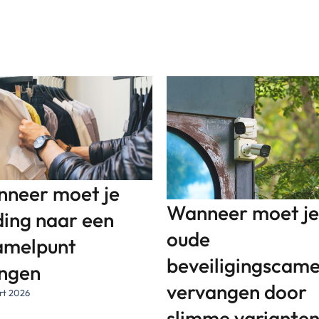
neer moet je
Wanneer moet je
ding naar een
oude
amelpunt
beveiligingscame
ngen
vervangen door
rt 2026
slimme variante