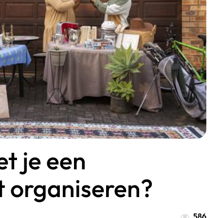
t je een
 organiseren?
586