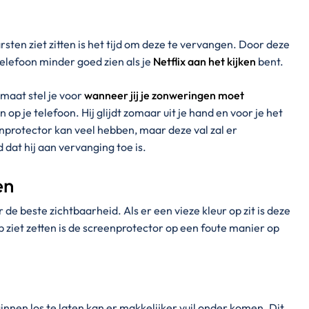
rsten ziet zitten is het tijd om deze te vervangen. Door deze
elefoon minder goed zien als je
Netflix aan het kijken
bent.
maat stel je voor
wanneer jij je zonweringen moet
 op je telefoon. Hij glijdt zomaar uit je hand en voor je het
enprotector kan veel hebben, maar deze val zal er
dat hij aan vervanging toe is.
en
de beste zichtbaarheid. Als er een vieze kleur op zit is deze
p ziet zetten is de screenprotector op een foute manier op
nnen los te laten kan er makkelijker vuil onder komen. Dit