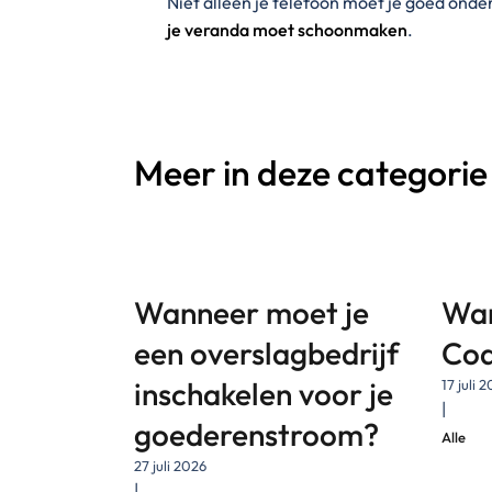
Niet alleen je telefoon moet je goed ond
je veranda moet schoonmaken
.
Meer in deze categorie
Wanneer moet je
Wan
een overslagbedrijf
Cod
inschakelen voor je
17 juli 
|
goederenstroom?
Alle
27 juli 2026
|