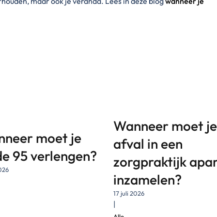
erhouden, maar ook je veranda. Lees in deze blog
wanneer je
Wanneer moet je
neer moet je
afval in een
e 95 verlengen?
zorgpraktijk apa
2026
inzamelen?
17 juli 2026
|
Alle