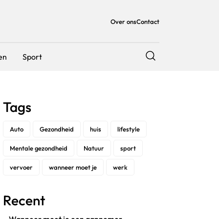
Over ons
Contact
en
Sport
Tags
Auto
Gezondheid
huis
lifestyle
Mentale gezondheid
Natuur
sport
vervoer
wanneer moet je
werk
Recent