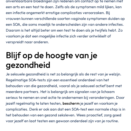
onverklaarbare bloedingen zijn redenen om contact op te nemen met
een arts en een test te doen. Zelfs als de symptomen mild lijken, kan
een infectie ongemerkt ernstige complicaties veroorzaken. Bij
vrouwen kunnen verschillende soorten vaginale symptomen duiden op
een SOA, die soms moeilijk te onderscheiden zijn van andere infecties.
Daarom is het altijd beter om een test te doen als je twijfels hebt. Zo
voorkom je dat een mogelijke infectie zich verder ontwikkelt of
verspreidt naar anderen.
Blijf op de hoogte van je
gezondheid
Je seksuele gezondheid is net zo belangrijk als de rest van je welzijn.
Regelmatige SOA-tests zijn een essentieel onderdeel van het
behouden van die gezondheid, vooral als je seksueel actief bent met
meerdere partners. Het is belangrijk om signalen van je lichaam
serieus te nemen en snel actie te ondernemen bij veranderingen. Door
jezelf regelmatig te laten testen,
bescherm
je jezelf en voorkom je
complicaties. Denk er ook aan dat een SOA-test een normale stap is in
het behouden van een gezond seksleven. Wees proactief, zorg goed
voor jezelf en laat testen een gewoon onderdeel zijn van je routine.