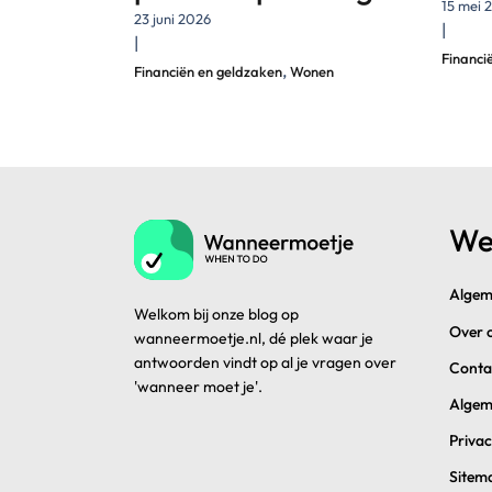
15 mei 
23 juni 2026
|
|
Financi
,
Financiën en geldzaken
Wonen
We
Algem
Welkom bij onze blog op
Over 
wanneermoetje.nl, dé plek waar je
antwoorden vindt op al je vragen over
Conta
'wanneer moet je'.
Algem
Privac
Sitem