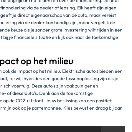
t belangrijk om na te denken over de financiering. Je hebt
inanciering via de dealer of leasing. Elk heeft zijn eigen
 geeft je direct eigenaarschap van de auto, maar vereist
iering via de dealer kan handig zijn, maar vergelijk de
nde keuze als je zonder grote investering wilt rijden in een
ij je financiële situatie en kijk ook naar de toekomstige
act op het milieu
n ook de impact op het milieu. Elektrische auto’s bieden een
oot, terwijl hybrides een goede tussenoplossing zijn als je
risch voertuig. Deze auto’s zijn vaak zuiniger en
ine- of dieselauto's. Denk aan de toekomstige
e op de CO2-uitstoot. Jouw beslissing kan een positief
ermijn ook op je portemonnee. Kies bewust en draag bij aan