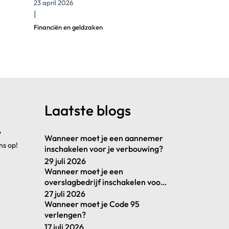
23 april 2026
|
Financiën en geldzaken
Laatste blogs
?
Wanneer moet je een aannemer
ns op!
inschakelen voor je verbouwing?
29 juli 2026
Wanneer moet je een
overslagbedrijf inschakelen voor
je goederenstroom?
27 juli 2026
Wanneer moet je Code 95
verlengen?
17 juli 2026