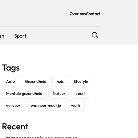
Over ons
Contact
en
Sport
Tags
Auto
Gezondheid
huis
lifestyle
Mentale gezondheid
Natuur
sport
vervoer
wanneer moet je
werk
Recent