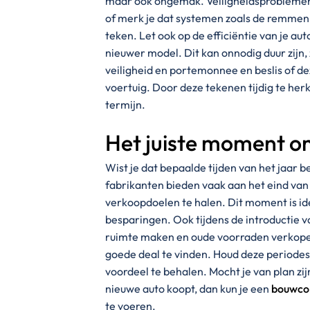
maar ook ongemak. Veiligheidsproblemen zi
of merk je dat systemen zoals de remmen of
teken. Let ook op de efficiëntie van je a
nieuwer model. Dit kan onnodig duur zijn
veiligheid en portemonnee en beslis of 
voertuig. Door deze tekenen tijdig te herk
termijn.
Het juiste moment o
Wist je dat bepaalde tijden van het jaar 
fabrikanten bieden vaak aan het eind van
verkoopdoelen te halen. Dit moment is id
besparingen. Ook tijdens de introductie v
ruimte maken en oude voorraden verkopen 
goede deal te vinden. Houd deze periodes
voordeel te behalen. Mocht je van plan zi
nieuwe auto koopt, dan kun je een
bouwcon
te voeren.