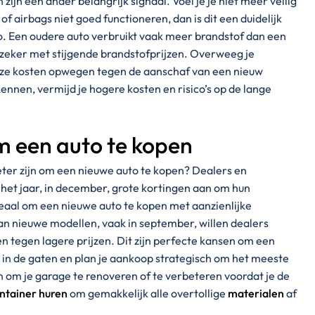
jn een ander belangrijk signaal. Voel je je niet meer veilig
 airbags niet goed functioneren, dan is dit een duidelijk
uto. Een oudere auto verbruikt vaak meer brandstof dan een
, zeker met stijgende brandstofprijzen. Overweeg je
deze kosten opwegen tegen de aanschaf van een nieuw
ennen, vermijd je hogere kosten en risico’s op de lange
m een auto te kopen
beter zijn om een nieuwe auto te kopen? Dealers en
 het jaar, in december, grote kortingen aan om hun
eaal om een nieuwe auto te kopen met aanzienlijke
an nieuwe modellen, vaak in september, willen dealers
tegen lagere prijzen. Dit zijn perfecte kansen om een
 in de gaten en plan je aankoop strategisch om het meeste
jn om je garage te renoveren of te verbeteren voordat je de
tainer huren
om gemakkelijk alle overtollige
materialen
af