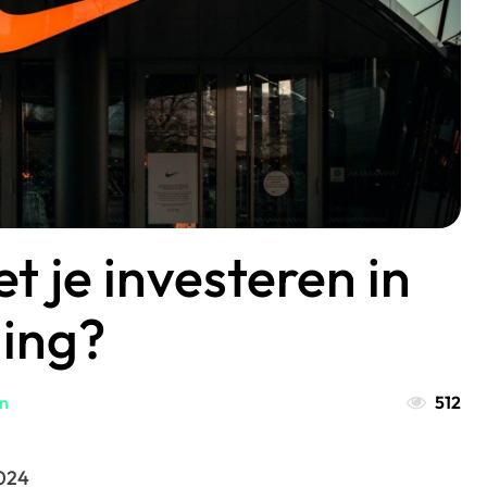
 je investeren in
ing?
en
512
2024