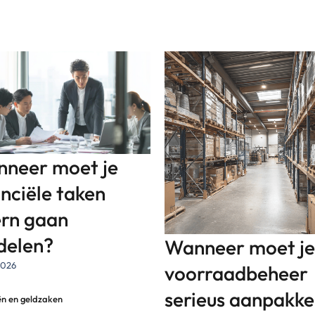
neer moet je
anciële taken
ern gaan
delen?
Wanneer moet je
2026
voorraadbeheer
serieus aanpakk
ën en geldzaken