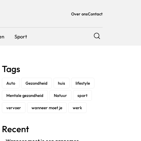
Over ons
Contact
en
Sport
Tags
Auto
Gezondheid
huis
lifestyle
Mentale gezondheid
Natuur
sport
vervoer
wanneer moet je
werk
Recent