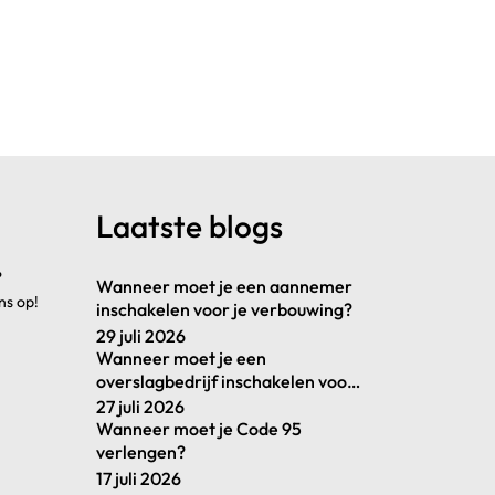
Laatste blogs
?
Wanneer moet je een aannemer
ns op!
inschakelen voor je verbouwing?
29 juli 2026
Wanneer moet je een
overslagbedrijf inschakelen voor
je goederenstroom?
27 juli 2026
Wanneer moet je Code 95
verlengen?
17 juli 2026