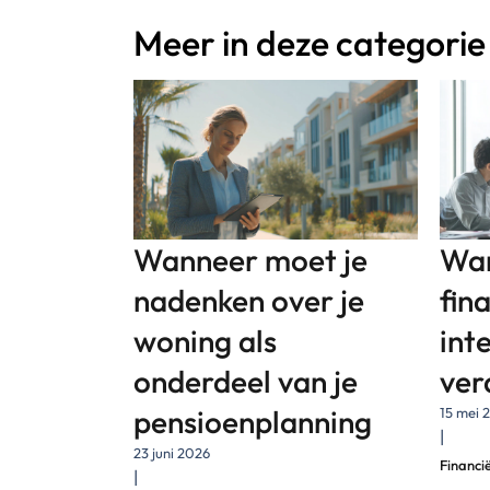
Meer in deze categorie
Wanneer moet je
Wan
nadenken over je
fin
woning als
int
onderdeel van je
ver
pensioenplanning
15 mei 
|
23 juni 2026
Financi
|