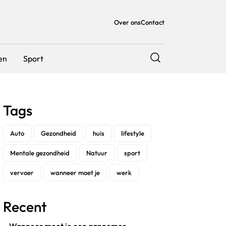
Over ons
Contact
en
Sport
Tags
Auto
Gezondheid
huis
lifestyle
Mentale gezondheid
Natuur
sport
vervoer
wanneer moet je
werk
Recent