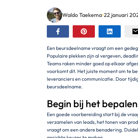
Waldo Taekema
•
22 januari 20
Een beursdeelname vraagt om een gedegen 
Populaire plekken zijn al vergeven, deadl
Teams raken minder goed op elkaar afges
voorkomt dit. Het juiste moment om te be
leveranciers en communicatie. Door tijdi
beursdeelname.
Begin bij het bepale
Een goede voorbereiding start bij de vra
verzamelen van leads, het tonen van pro
vraagt om een andere benadering. Duide
gerichte keuzes te maken.