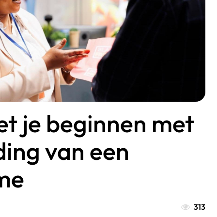
t je beginnen met
ding van een
me
313