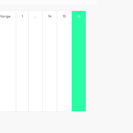
 Vorige
1
…
14
15
16