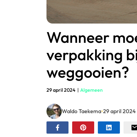
Wanneer moe
verpakking bi
weggooien?
29 april 2024
|
Algemeen
Waldo Taekema
•
29 april 2024