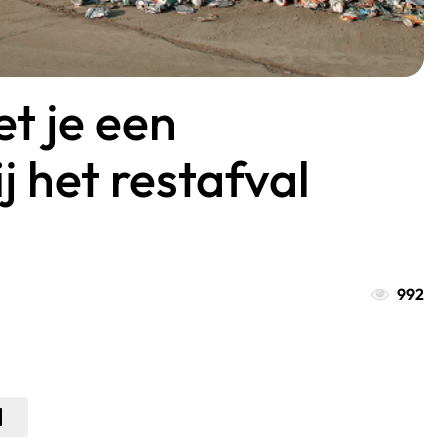
t je een
j het restafval
992