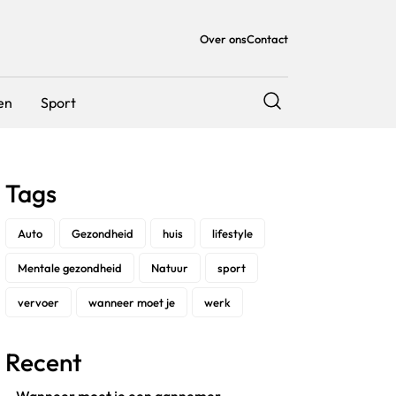
Over ons
Contact
en
Sport
Tags
Auto
Gezondheid
huis
lifestyle
Mentale gezondheid
Natuur
sport
vervoer
wanneer moet je
werk
Recent