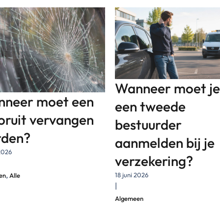
Wanneer moet je
neer moet een
een tweede
oruit vervangen
bestuurder
rden?
aanmelden bij je
 2026
verzekering?
,
18 juni 2026
en
Alle
|
Algemeen