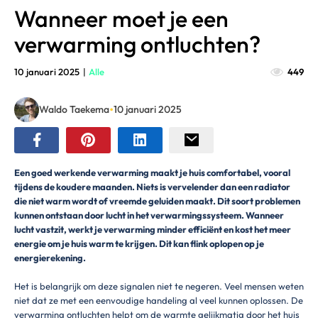
Wanneer moet je een
verwarming ontluchten?
10 januari 2025
|
Alle
449
•
Waldo Taekema
10 januari 2025
Een goed werkende verwarming maakt je huis comfortabel, vooral
tijdens de koudere maanden. Niets is vervelender dan een radiator
die niet warm wordt of vreemde geluiden maakt. Dit soort problemen
kunnen ontstaan door lucht in het verwarmingssysteem. Wanneer
lucht vastzit, werkt je verwarming minder efficiënt en kost het meer
energie om je huis warm te krijgen. Dit kan flink oplopen op je
energierekening.
Het is belangrijk om deze signalen niet te negeren. Veel mensen weten
niet dat ze met een eenvoudige handeling al veel kunnen oplossen. De
verwarming ontluchten helpt om de warmte gelijkmatig door het huis