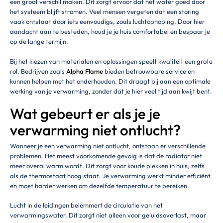
een groot verschil maken. Dit zorgt ervoor dat het water goed door
het systeem blijft stromen. Veel mensen vergeten dat een storing
vaak ontstaat door iets eenvoudigs, zoals luchtophoping. Door hier
aandacht aan te besteden, houd je je huis comfortabel en bespaar je
op de lange termijn.
Bij het kiezen van materialen en oplossingen speelt kwaliteit een grote
rol. Bedrijven zoals
Alpha Flame
bieden betrouwbare service en
kunnen helpen met het onderhouden. Dit draagt bij aan een optimale
werking van je verwarming, zonder dat je hier veel tijd aan kwijt bent.
Wat gebeurt er als je je
verwarming niet ontlucht?
Wanneer je een verwarming niet ontlucht, ontstaan er verschillende
problemen. Het meest voorkomende gevolg is dat de radiator niet
meer overal warm wordt. Dit zorgt voor koude plekken in huis, zelfs
als de thermostaat hoog staat. Je verwarming werkt minder efficiënt
en moet harder werken om dezelfde temperatuur te bereiken.
Lucht in de leidingen belemmert de circulatie van het
verwarmingswater. Dit zorgt niet alleen voor geluidsoverlast, maar