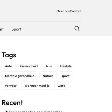
Over ons
Contact
en
Sport
Tags
Auto
Gezondheid
huis
lifestyle
Mentale gezondheid
Natuur
sport
vervoer
wanneer moet je
werk
Recent