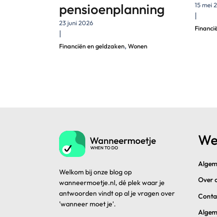
pensioenplanning
15 mei 
|
23 juni 2026
Financi
|
,
Financiën en geldzaken
Wonen
We
Algem
Welkom bij onze blog op
Over 
wanneermoetje.nl, dé plek waar je
antwoorden vindt op al je vragen over
Conta
'wanneer moet je'.
Algem