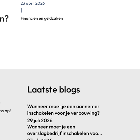
23 april 2026
|
en?
Financiën en geldzaken
Laatste blogs
?
Wanneer moet je een aannemer
ns op!
inschakelen voor je verbouwing?
29 juli 2026
Wanneer moet je een
overslagbedrijf inschakelen voor
je goederenstroom?