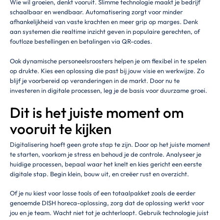
Wie wil groeien, denkt vooruit. Slimme technologie maakt je bedrijf
schaalbaar en wendbaar. Automatisering zorgt voor minder
afhankelijkheid van vaste krachten en meer grip op marges. Denk
aan systemen die realtime inzicht geven in populaire gerechten, of
foutloze bestellingen en betalingen via QR-codes.
Ook dynamische personeelsroosters helpen je om flexibel in te spelen
op drukte. Kies een oplossing die past bij jouw visie en werkwijze. Zo
blijf je voorbereid op veranderingen in de markt. Door nu te
investeren in digitale processen, leg je de basis voor duurzame groei.
Dit is het juiste moment om
vooruit te kijken
Digitalisering hoeft geen grote stap te zijn. Door op het juiste moment
te starten, voorkom je stress en behoud je de controle. Analyseer je
huidige processen, bepaal waar het knelt en kies gericht een eerste
digitale stap. Begin klein, bouw uit, en creëer rust en overzicht.
Of je nu kiest voor losse tools of een totaalpakket zoals de eerder
genoemde DISH horeca-oplossing, zorg dat de oplossing werkt voor
jou en je team. Wacht niet tot je achterloopt. Gebruik technologie juist