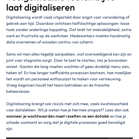
laat digitaliseren
Digitalisering wordt vaak uitgesteld door angst voor verandering of
gebrek aan tijd. Daardoor ontstaan halfslachtige oplossingen: losse
tools zonder onderlinge koppeling. Dat leidt tot onduidelijkheid, extra
werk en frustratie op de werkvloer. Medewerkers moeten handmatig
data overnemen of wisselen continu van scherm.
Soms wil men alles tegelijk aanpakken, wat overweldigend kan zijn en
juist voor stagnatie zorgt. Door te laat te starten, mis je bovendien
omzet. Gasten die lang moeten wachten of geen duidelijk menu zien,
haken af. En hoe langer inefficiënte processen bestaan, hoe moeilijker
het wordt om personeel enthousiast te maken voor vernieuwing.
Vroeg beginnen houdt het team betrokken en de transitie
beheersbaar.
Digitalisering brengt ook risico's met zich mee, zoals kwatsbaarheid
voor datalekken. Wil je weten hoe je hiermee omgaat? Lees dan ook
wanneer je wachtwoorden moet resetten na een datalek
en hoe je
schade voorkomt en zorg dat je digitale processen goed beveiligd
zijn.