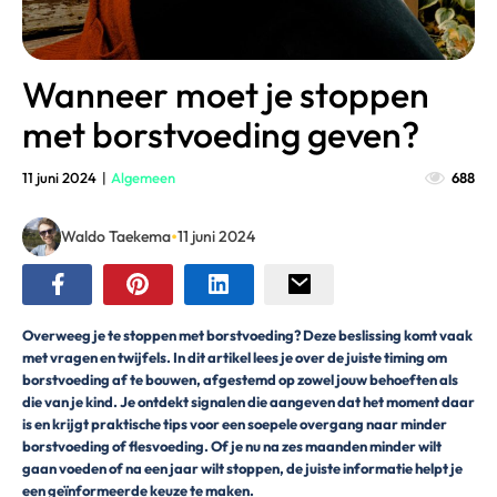
Wanneer moet je stoppen
met borstvoeding geven?
11 juni 2024
|
Algemeen
688
•
Waldo Taekema
11 juni 2024
Overweeg je te stoppen met borstvoeding? Deze beslissing komt vaak
met vragen en twijfels. In dit artikel lees je over de juiste timing om
borstvoeding af te bouwen, afgestemd op zowel jouw behoeften als
die van je kind. Je ontdekt signalen die aangeven dat het moment daar
is en krijgt praktische tips voor een soepele overgang naar minder
borstvoeding of flesvoeding. Of je nu na zes maanden minder wilt
gaan voeden of na een jaar wilt stoppen, de juiste informatie helpt je
een geïnformeerde keuze te maken.