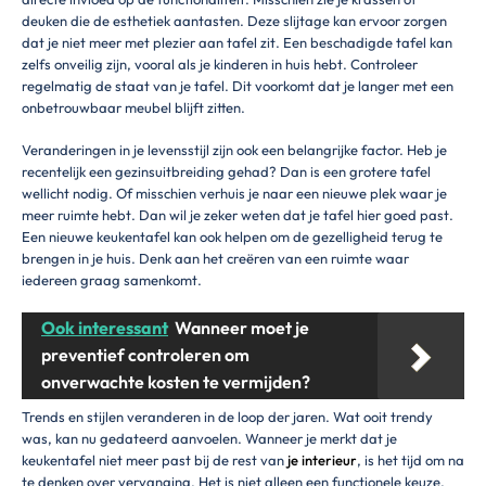
deuken die de esthetiek aantasten. Deze slijtage kan ervoor zorgen
dat je niet meer met plezier aan tafel zit. Een beschadigde tafel kan
zelfs onveilig zijn, vooral als je kinderen in huis hebt. Controleer
regelmatig de staat van je tafel. Dit voorkomt dat je langer met een
onbetrouwbaar meubel blijft zitten.
Veranderingen in je levensstijl zijn ook een belangrijke factor. Heb je
recentelijk een gezinsuitbreiding gehad? Dan is een grotere tafel
wellicht nodig. Of misschien verhuis je naar een nieuwe plek waar je
meer ruimte hebt. Dan wil je zeker weten dat je tafel hier goed past.
Een nieuwe keukentafel kan ook helpen om de gezelligheid terug te
brengen in je huis. Denk aan het creëren van een ruimte waar
iedereen graag samenkomt.
Ook interessant
Wanneer moet je
preventief controleren om
onverwachte kosten te vermijden?
Trends en stijlen veranderen in de loop der jaren. Wat ooit trendy
was, kan nu gedateerd aanvoelen. Wanneer je merkt dat je
keukentafel niet meer past bij de rest van
je interieur
, is het tijd om na
te denken over vervanging. Het is niet alleen een functionele keuze,