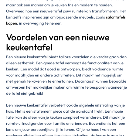
maar ook een manier om je keuken fris en modern te houden.
Overweeg hoe een nieuwe tafel jouw ruimte kan transformeren. Het
kan zelfs inspirerend zijn om bijpassende meubels, zoals
salontafels
kopen
, in overweging te nemen.
Voordelen van een nieuwe
keukentafel
Een nieuwe keukentafel biedt talloze voordelen die verder gaan dan
alleen esthetiek. Een goede tafel verhoogt de functionaliteit van je
keuken. Een model dat goed is ontworpen, biedt voldoende ruimte
voor maaltijden en andere activiteiten. Dit maakt het mogelijk om
met gemak te koken en te entertainen. Daarnaast kunnen bepaalde
ontwerpen het makkelijker maken om ruimte te besparen wanneer je
de tafel niet gebruikt.
Een nieuwe keukentafel verbetert ook de algehele uitstraling van je
huis. Het is een statement piece dat de aandacht trekt. Een mooie
tafel kan de sfeer van je keuken compleet veranderen. Dit maakt je
ruimte uitnodigender voor familie en vrienden. Bovendien is het een
kans om jouw persoonlijke stijl te tonen. Of je nu houdt van een
moderne uitstraling of een klassieke uitstraling, de keuze is aan jou.