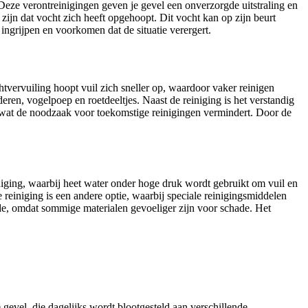
Deze verontreinigingen geven je gevel een onverzorgde uitstraling en
zijn dat vocht zich heeft opgehoopt. Dit vocht kan op zijn beurt
ingrijpen en voorkomen dat de situatie verergert.
chtvervuiling hoopt vuil zich sneller op, waardoor vaker reinigen
en, vogelpoep en roetdeeltjes. Naast de reiniging is het verstandig
, wat de noodzaak voor toekomstige reinigingen vermindert. Door de
iniging, waarbij heet water onder hoge druk wordt gebruikt om vuil en
reiniging is een andere optie, waarbij speciale reinigingsmiddelen
hode, omdat sommige materialen gevoeliger zijn voor schade. Het
 gevel, die dagelijks wordt blootgesteld aan verschillende