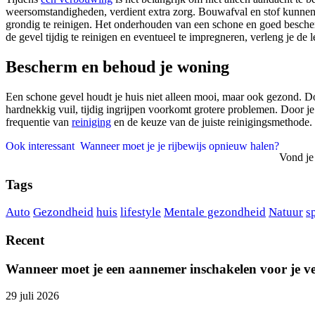
weersomstandigheden, verdient extra zorg. Bouwafval en stof kunnen
grondig te reinigen. Het onderhouden van een schone en goed bescher
de gevel tijdig te reinigen en eventueel te impregneren, verleng je d
Bescherm en behoud je woning
Een schone gevel houdt je huis niet alleen mooi, maar ook gezond. Do
hardnekkig vuil, tijdig ingrijpen voorkomt grotere problemen. Door j
frequentie van
reiniging
en de keuze van de juiste reinigingsmethode.
Ook interessant
Wanneer moet je je rijbewijs opnieuw halen?
Vond je
Tags
Auto
Gezondheid
huis
lifestyle
Mentale gezondheid
Natuur
s
Recent
Wanneer moet je een aannemer inschakelen voor je 
29 juli 2026