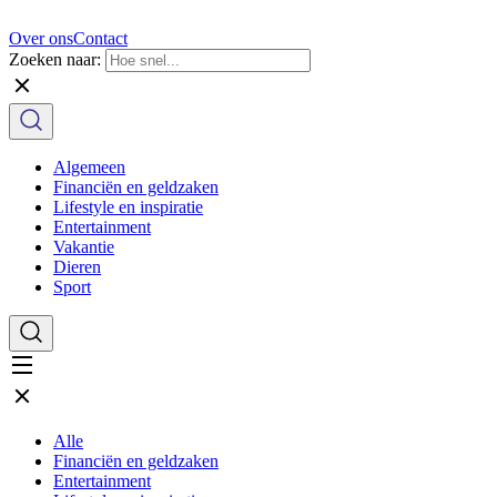
Over ons
Contact
Zoeken naar:
Algemeen
Financiën en geldzaken
Lifestyle en inspiratie
Entertainment
Vakantie
Dieren
Sport
Alle
Financiën en geldzaken
Entertainment