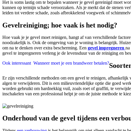
Het is soms lastig om te bepalen wanneer je gevel gereinigd moet wor
kunnen op termijn schade veroorzaken. Als je merkt dat de stenen verk
leiden tot verdere schade, zoals afbrokkelend voegwerk of schimmelvor
Gevelreiniging; hoe vaak is het nodig?
Hoe vaak je je gevel moet reinigen, hangt af van verschillende factore
noodzakelijk is. Ook de omgeving van je woning is belangrijk. Huizen
om na te denken over extra bescherming. Een
gevel impregneren
na
gevel te impregneren verleng je de levensduur van de reiniging en be
Ook interessant
Wanneer moet je een brandweer betalen?
Soorten
Er zijn verschillende methoden om een gevel te reinigen, afhankelijk 
algen te verwijderen. Dit is een milieuvriendelijke optie die goed we
worden gebruikt om hardnekkig vuil, zoals roet of graffiti, te verwij
inschakelen van een professional helpt je om de juiste methode te k
Onderhoud van de gevel tijdens een verbo
Tijdens
een verbouwing
is het belangrijk om niet alleen aandacht te 