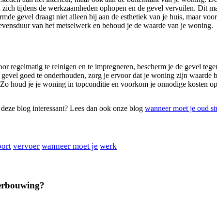
 zich tijdens de werkzaamheden ophopen en de gevel vervuilen. Dit m
mde gevel draagt niet alleen bij aan de esthetiek van je huis, maar v
e levensduur van het metselwerk en behoud je de waarde van je woning.
or regelmatig te reinigen en te impregneren, bescherm je de gevel tege
e gevel goed te onderhouden, zorg je ervoor dat je woning zijn waarde b
 Zo houd je je woning in topconditie en voorkom je onnodige kosten op 
 deze blog interessant? Lees dan ook onze blog
wanneer moet je oud s
port
vervoer
wanneer moet je
werk
verbouwing?