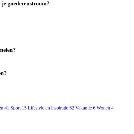
r je goederenstroom?
amelen?
en?
en
41
Sport
15
Lifestyle en inspiratie
62
Vakantie
6
Wonen
4