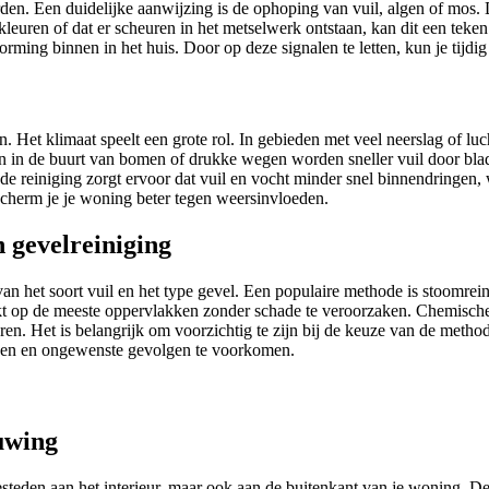
den. Een duidelijke aanwijzing is de ophoping van vuil, algen of mos. 
leuren of dat er scheuren in het metselwerk ontstaan, kan dit een teken 
ming binnen in het huis. Door op deze signalen te letten, kun je tijdig 
n. Het klimaat speelt een grote rol. In gebieden met veel neerslag of lu
 in de buurt van bomen of drukke wegen worden sneller vuil door blader
 de reiniging zorgt ervoor dat vuil en vocht minder snel binnendringen
scherm je je woning beter tegen weersinvloeden.
 gevelreiniging
van het soort vuil en het type gevel. Een populaire methode is stoomre
rkt op de meeste oppervlakken zonder schade te veroorzaken. Chemische 
deren. Het is belangrijk om voorzichtig te zijn bij de keuze van de met
iezen en ongewenste gevolgen te voorkomen.
uwing
besteden aan het interieur, maar ook aan de buitenkant van je woning. De