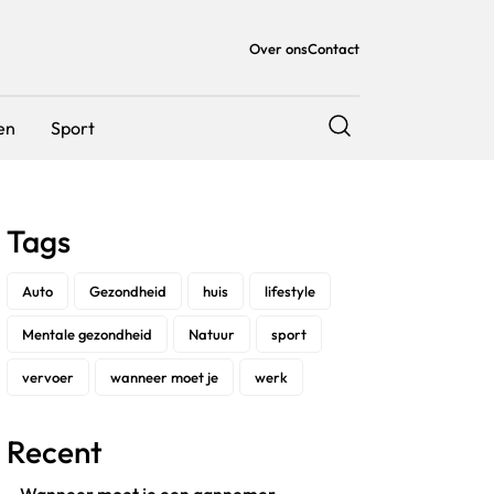
Over ons
Contact
en
Sport
Tags
Auto
Gezondheid
huis
lifestyle
Mentale gezondheid
Natuur
sport
vervoer
wanneer moet je
werk
Recent