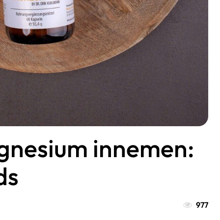
nesium innemen:
ds
977